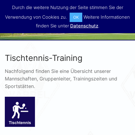
Zum
Durch die weitere Nutzung der Seite stimmen Sie der
Inhalt
Verwendung von Cookies zu.
Weitere Informationen
OK
springen
MENÜ
finden Sie unter
Datenschutz
.
Tischtennis-Training
Nachfolgend finden Sie eine Übersicht unserer
Mannschaften, Gruppenleiter, Trainingszeiten und
Sportstätten.