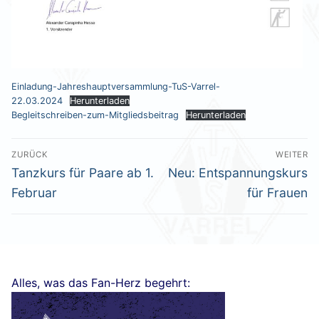
Einladung-Jahreshauptversammlung-TuS-Varrel-
22.03.2024
Herunterladen
Begleitschreiben-zum-Mitgliedsbeitrag
Herunterladen
Beitragsnavigation
ZURÜCK
WEITER
Vorheriger
Nächster
Tanzkurs für Paare ab 1.
Neu: Entspannungskurs
Beitrag:
Beitrag:
Februar
für Frauen
Alles, was das Fan-Herz begehrt: