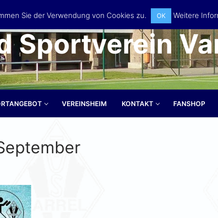
timmen Sie der Verwendung von Cookies zu.
Weitere Infor
OK
d Sportverein Var
ORTANGEBOT
VEREINSHEIM
KONTAKT
FANSHOP
 September
Suchen nach: