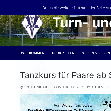
Zum
Durch die weitere Nutzung der Seite s
Inhalt
springen
Turn- un
WILLKOMMEN
NEUIGKEITEN
VEREIN
SP
Tanzkurs für Paare ab
FRAUKE NIEBUHR
15. AUGUST 2021
ALLGEMEIN