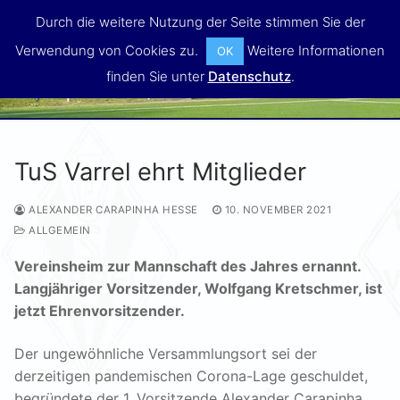
Zum
Durch die weitere Nutzung der Seite stimmen Sie der
Inhalt
Verwendung von Cookies zu.
Weitere Informationen
OK
springen
MENÜ
finden Sie unter
Datenschutz
.
TuS Varrel ehrt Mitglieder
ALEXANDER CARAPINHA HESSE
10. NOVEMBER 2021
ALLGEMEIN
Vereinsheim zur Mannschaft des Jahres ernannt.
Langjähriger Vorsitzender, Wolfgang Kretschmer, ist
jetzt Ehrenvorsitzender.
Der ungewöhnliche Versammlungsort sei der
derzeitigen pandemischen Corona-Lage geschuldet,
begründete der 1. Vorsitzende Alexander Carapinha