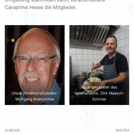
Carapinha Hesse die Mitglieder.
Koch und Leiter des
Unser Ehrenvorsitzender:
Vereinsheims: Dirk Maasch-
Wolfgang Kretschmer
Schröer
Beitragsnavigation
ZURÜCK
WEITER