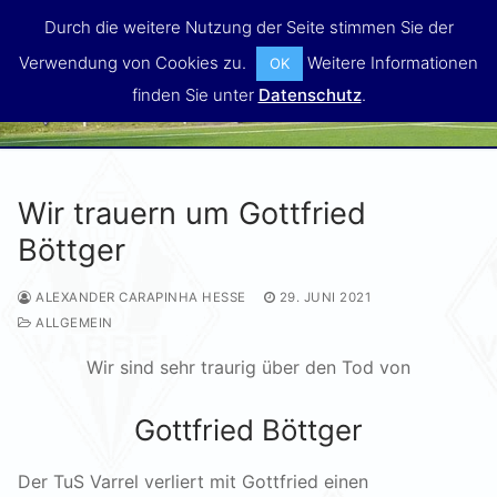
Zum
Durch die weitere Nutzung der Seite stimmen Sie der
Inhalt
Verwendung von Cookies zu.
Weitere Informationen
OK
springen
MENÜ
finden Sie unter
Datenschutz
.
Wir trauern um Gottfried
Böttger
ALEXANDER CARAPINHA HESSE
29. JUNI 2021
ALLGEMEIN
Wir sind sehr traurig über den Tod von
Gottfried Böttger
Der TuS Varrel verliert mit Gottfried einen