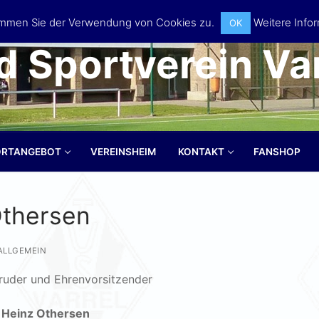
timmen Sie der Verwendung von Cookies zu.
Weitere Infor
OK
d Sportverein Var
ORTANGEBOT
VEREINSHEIM
KONTAKT
FANSHOP
Othersen
Suchen nach:
ALLGEMEIN
ruder und Ehrenvorsitzender
Heinz Othersen