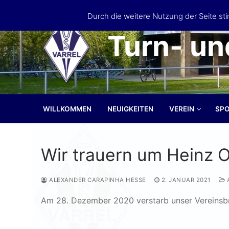
Zum
Durch die weitere Nutzung der Seite s
Inhalt
springen
Turn- un
WILLKOMMEN
NEUIGKEITEN
VEREIN
SP
Wir trauern um Heinz 
ALEXANDER CARAPINHA HESSE
2. JANUAR 2021
Am 28. Dezember 2020 verstarb unser Vereinsb