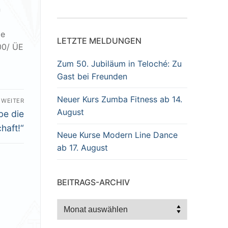
n
ie
LETZTE MELDUNGEN
00/ ÜE
Zum 50. Jubiläum in Teloché: Zu
Gast bei Freunden
Neuer Kurs Zumba Fitness ab 14.
WEITER
August
be die
haft!“
Neue Kurse Modern Line Dance
ab 17. August
BEITRAGS-ARCHIV
Beitrags-
Archiv