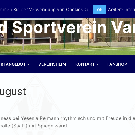
timmen Sie der Verwendung von Cookies zu.
Weitere Infor
OK
d Sportverein Var
ORTANGEBOT
VEREINSHEIM
KONTAKT
FANSHOP
ugust
Suchen nach:
tness bei Yesenia Peimann rhythmisch und mit Freude in di
alle (Saal I) mit Spiegelwand.