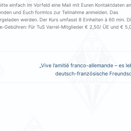
tte einfach im Vorfeld eine Mail mit Euren Kontaktdaten a
senden und Euch formlos zur Teilnahme anmelden. Das
rgeladen werden. Der Kurs umfasst 8 Einheiten à 60 min. D
me-Gebühren: Für TuS Varrel-Mitglieder € 2,50/ ÜE und € 5,
Nächster
„Vive l’amitié franco-allemande – es le
Beitrag:
deutsch-französische Freundsc