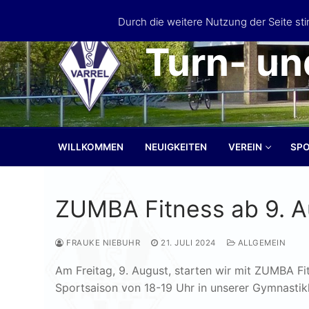
Zum
Durch die weitere Nutzung der Seite s
Inhalt
springen
Turn- un
WILLKOMMEN
NEUIGKEITEN
VEREIN
SP
ZUMBA Fitness ab 9. A
FRAUKE NIEBUHR
21. JULI 2024
ALLGEMEIN
Am Freitag, 9. August, starten wir mit ZUMBA Fi
Sportsaison von 18-19 Uhr in unserer Gymnastikh